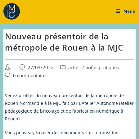
Skip
to
Menu
content
Nouveau présentoir de la
métropole de Rouen à la MJC
Auteur/autrice
Publication
Post
27/04/2022
actus
/
infos pratiques
de
publiée :
category:
Commentaires
0 commentaire
la
de
publication :
la
publication :
Venez profiter du nouveau présentoir de la métropole de
Rouen Normandie à la MJC fait par L’Atelier Autonome (atelier
pédagogique de bricolage et de fabrication numérique à
Rouen).
Vous pouvez y trouver des documents sur la transition