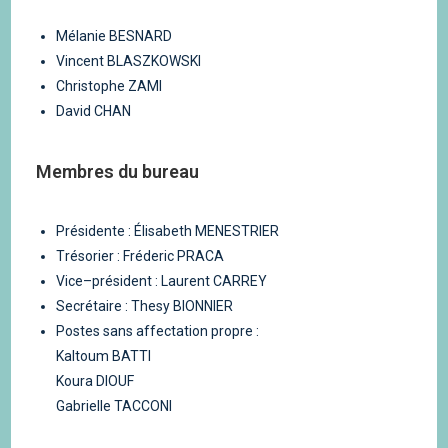
Mélanie BESNARD
Vincent
BLASZKOWSKI
Christophe
ZAMI
David CHAN
Membres du bureau
Présidente : Élisabeth MENESTRIER
T
résorier
:
Fréderic PRACA
V
ice
–
président
:
L
aurent
CARREY
Secrétaire : Thesy BIONNIER
Postes sans affectation propre :
Kaltoum BATTI
Koura DIOUF
Gabrielle TACCONI