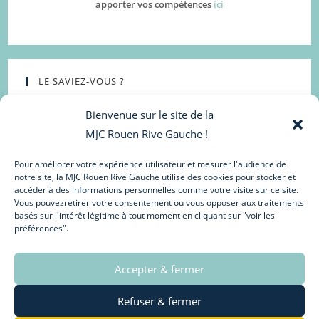
apporter vos compétences
ici
LE SAVIEZ-VOUS ?
Bienvenue sur le site de la
MJC Rouen Rive Gauche !
Pour améliorer votre expérience utilisateur et mesurer l'audience de
notre site, la MJC Rouen Rive Gauche utilise des cookies pour stocker et
accéder à des informations personnelles comme votre visite sur ce site.
Vous pouvezretirer votre consentement ou vous opposer aux traitements
basés sur l'intérêt légitime à tout moment en cliquant sur "voir les
préférences".
La salle de spectacle accueille des résidences et des
spectacles tout au long de l’année ! Retrouvez toutes ses
actualités sur les pages
Facebook
&
Instagram
!
Accepter & fermer
Refuser & fermer