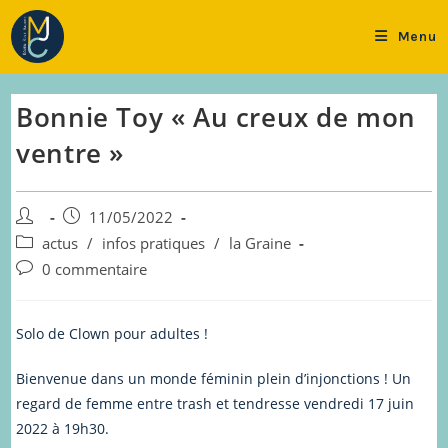
Skip
to
Menu
content
Bonnie Toy « Au creux de mon
ventre »
Auteur/autrice
Publication
11/05/2022
de
publiée :
Post
actus
/
infos pratiques
/
la Graine
la
category:
Commentaires
0 commentaire
publication :
de
la
publication :
Solo de Clown pour adultes !
Bienvenue dans un monde féminin plein d’injonctions ! Un
regard de femme entre trash et tendresse vendredi 17 juin
2022 à 19h30.