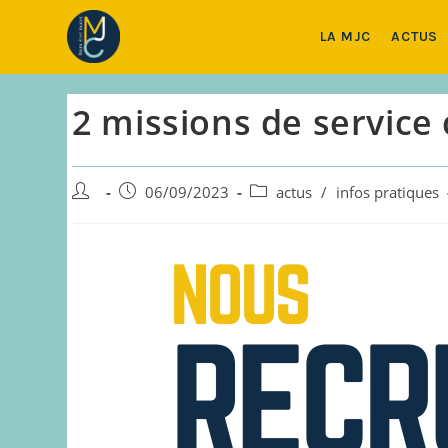
Skip
to
LA MJC
ACTUS
content
2 missions de service 
Auteur/autrice
Publication
Post
06/09/2023
actus
/
infos pratiques
de
publiée :
category:
la
publication :