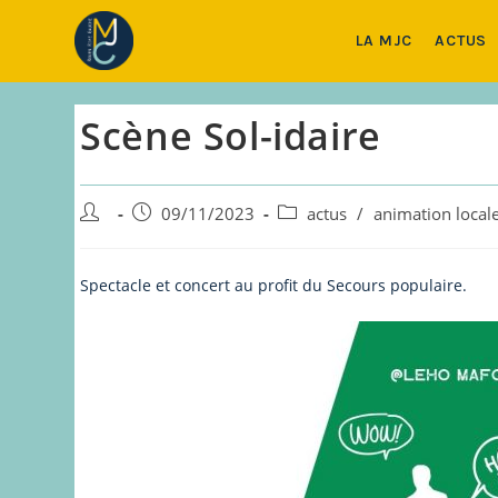
Skip
to
LA MJC
ACTUS
content
Scène Sol-idaire
Auteur/autrice
Publication
Post
09/11/2023
actus
/
animation local
de
publiée :
category:
la
publication :
Spectacle et concert au profit du Secours populaire.