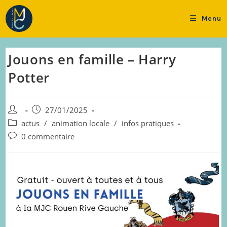
Skip
to
Menu
content
Jouons en famille – Harry
Potter
Auteur/autrice
Publication
27/01/2025
de
publiée :
Post
actus
/
animation locale
/
infos pratiques
la
category:
Commentaires
0 commentaire
publication :
de
la
publication :