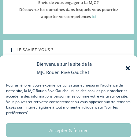
Envie de vous engager à la MJC ?
Découvrez les domaines dans lesquels vous pourriez
apporter vos compétences
ici
LE SAVIEZ-VOUS ?
Bienvenue sur le site de la
MJC Rouen Rive Gauche !
Pour améliorer votre expérience utilisateur et mesurer l'audience de
notre site, la MJC Rouen Rive Gauche utilise des cookies pour stocker et
accéder à des informations personnelles comme votre visite sur ce site.
Vous pouvezretirer votre consentement ou vous opposer aux traitements
basés sur l'intérêt légitime à tout moment en cliquant sur "voir les
préférences".
La salle de spectacle accueille des résidences et des
spectacles tout au long de l’année ! Retrouvez toutes ses
actualités sur les pages
Facebook
&
Instagram
!
Accepter & fermer