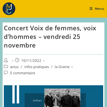
Skip
to
Menu
content
Concert Voix de femmes, voix
d’hommes – vendredi 25
novembre
Auteur/autrice
Publication
10/11/2022
de
publiée :
Post
actus
/
infos pratiques
/
la Graine
la
category:
Commentaires
0 commentaire
publication :
de
la
publication :