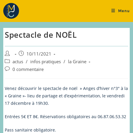
Skip
to
Menu
content
Spectacle de NOËL
Auteur/autrice
Publication
10/11/2021
de
publiée :
Post
actus
/
infos pratiques
/
la Graine
la
category:
Commentaires
0 commentaire
publication :
de
la
publication :
Venez découvrir le spectacle de noël » Anges d’hiver n°3″ à la
« Graine »- lieu de partage et d’expérimentation, le vendredi
17 décembre à 19h30.
Entrées 5€ ET 8€. Réservations obligatoires au 06.87.06.53.32
Pass sanitaire obligatoire.