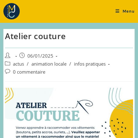
Skip
to
Menu
content
Atelier couture
Auteur/autrice
Publication
06/01/2025
de
publiée :
Post
actus
/
animation locale
/
infos pratiques
la
category:
Commentaires
0 commentaire
publication :
de
la
publication :