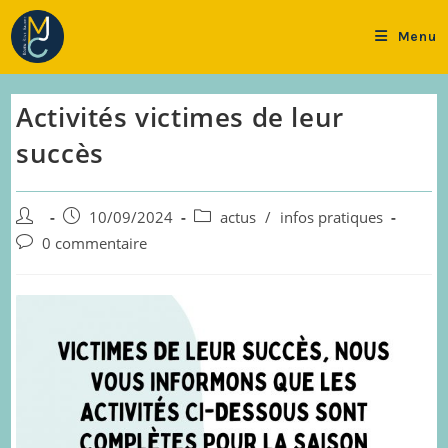
Skip
to
Menu
content
Activités victimes de leur
succès
Auteur/autrice
Publication
Post
10/09/2024
actus
/
infos pratiques
de
publiée :
category:
Commentaires
0 commentaire
la
de
publication :
la
publication :