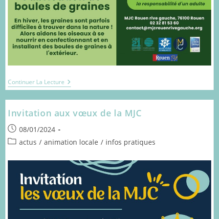
Atelier
Continuer La Lecture
Nature
Environnement
Invitation aux vœux de la MJC
Publication
08/01/2024
publiée :
Post
actus
/
animation locale
/
infos pratiques
category: