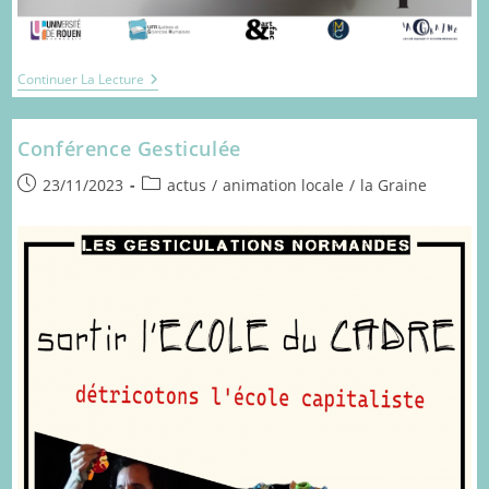
Les
Continuer La Lecture
Pluriels
Conférence Gesticulée
Publication
Post
23/11/2023
actus
/
animation locale
/
la Graine
publiée :
category: