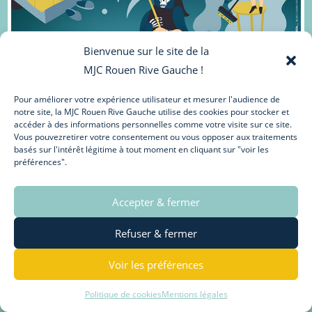
Bienvenue sur le site de la
MJC Rouen Rive Gauche !
Pour améliorer votre expérience utilisateur et mesurer l'audience de
notre site, la MJC Rouen Rive Gauche utilise des cookies pour stocker et
accéder à des informations personnelles comme votre visite sur ce site.
Vous pouvezretirer votre consentement ou vous opposer aux traitements
basés sur l'intérêt légitime à tout moment en cliquant sur "voir les
préférences".
Accepter & fermer
Refuser & fermer
HALLOWEEN
Continuer La Lecture
Voir les préférences
A
LA
MJC
Politique de cookies
Mentions légales
L’agenda de la MJC – octobre à décembre