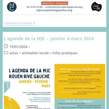
La
Continuer La Lecture
Cerise
Sur
Le
L’agenda de la MJC – janvier à mars 2024
Brunch
!
Publication
19/01/2024
publiée :
Post
actus
/
animation locale
/
infos pratiques
category: