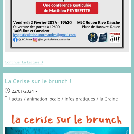
Conférence
Continuer La Lecture
Gesticulée
La Cerise sur le brunch !
Publication
22/01/2024
publiée :
Post
actus
/
animation locale
/
infos pratiques
/
la Graine
category: