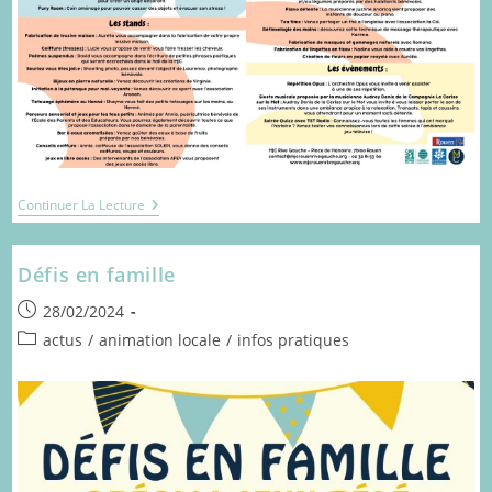
Programme
Continuer La Lecture
–
Semaine
Du
Défis en famille
Bien-
Être
Publication
28/02/2024
publiée :
Post
actus
/
animation locale
/
infos pratiques
category: