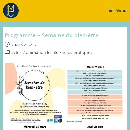
Skip
to
Menu
content
Programme – Semaine du bien-être
Publication
29/02/2024
publiée :
Post
actus
/
animation locale
/
infos pratiques
category: