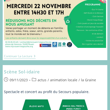
Jouons
Continuer La Lecture
En
Famille
Scène Sol-idaire
Publication
Post
09/11/2023
actus
/
animation locale
/
la Graine
publiée :
category:
Spectacle et concert au profit du Secours populaire.