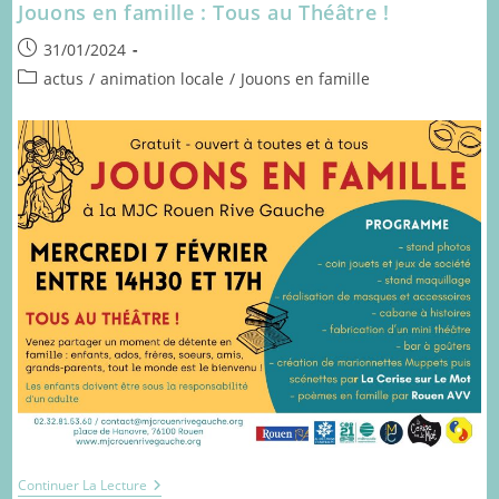
Jouons en famille : Tous au Théâtre !
Mamie
Cupcake
Publication
31/01/2024
publiée :
Post
actus
/
animation locale
/
Jouons en famille
category:
Jouons
Continuer La Lecture