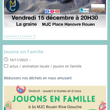
Rituels
Continuer La Lecture
Jouons en Famille
Publication
16/11/2023
publiée :
Post
actus
/
animation locale
/
Jouons en famille
category:
Réduisons nos déchets en nous amusant