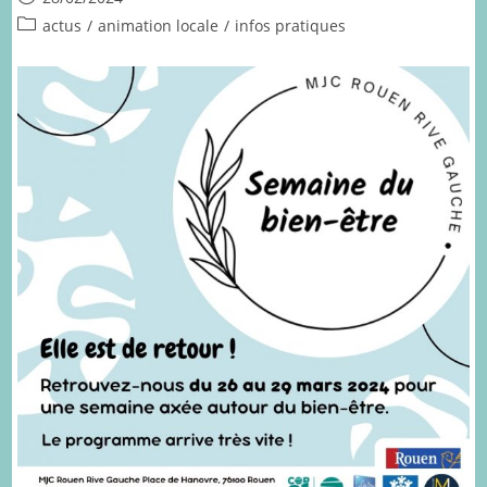
publiée :
Post
actus
/
animation locale
/
infos pratiques
category: