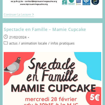
La
Continuer La Lecture
Semaine
Du
Bien-
Spectacle en Famille – Mamie Cupcake
Être
Est
Publication
De
21/02/2024
Retour
publiée :
Post
actus
/
animation locale
/
infos pratiques
!
category: