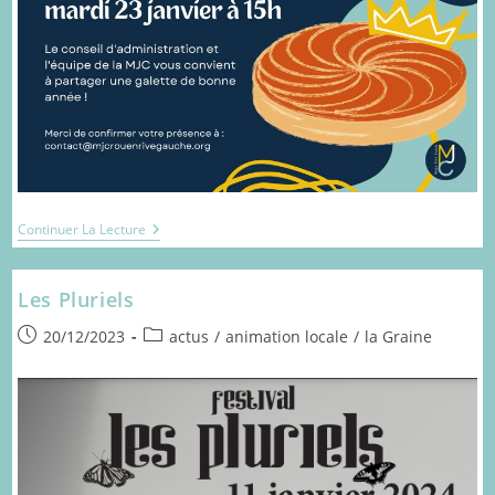
Invitation
Continuer La Lecture
Aux
Vœux
De
Les Pluriels
La
MJC
Publication
Post
20/12/2023
actus
/
animation locale
/
la Graine
publiée :
category: