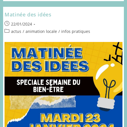
En
Famille
:
Matinée des idées
Tous
Au
Publication
Théâtre
22/01/2024
!
publiée :
Post
actus
/
animation locale
/
infos pratiques
category: