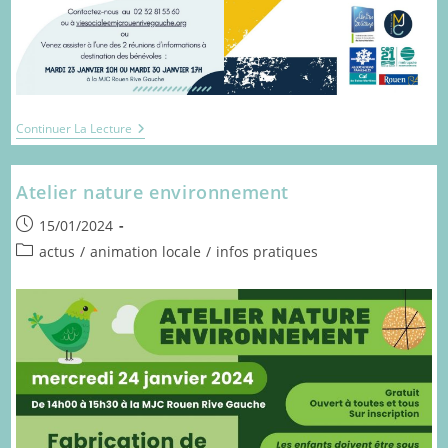
L’agenda
Continuer La Lecture
De
La
MJC
Atelier nature environnement
–
Janvier
Publication
À
15/01/2024
Mars
publiée :
Post
actus
/
animation locale
/
infos pratiques
2024
category: