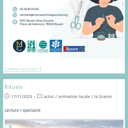
Atelier
Continuer La Lecture
Couture
Rituels
Publication
Post
17/11/2023
actus
/
animation locale
/
la Graine
publiée :
category:
Lecture / spectacle